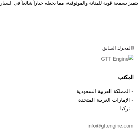
يتميز بسمعة قوية للمتانة والموثوقية، مما يجعله خياراُ شائعاً في الس
صفّح
المحرك السابق
لمقالات
المكتب
- المملكة العربية السعودية
- الإمارات العربية المتحدة
- تركيا
info@gttengine.com
+971 50 976 6255