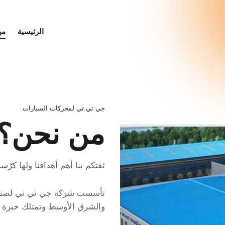
الرئيسية
من
جي تي تي لمحركات السيارات
من نحن؟
ثقتكم بنا أھم أھدافنا ولھا كرّ
تأسست شركة جي تي تي لصناعة
والشرق الأوسط وتمتلك خبرة و