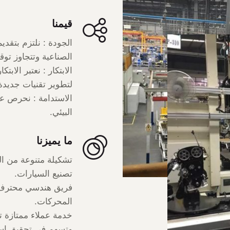
قيمنا
الجودة : نلتزم بتقدي
الصناعية وتتجاوز توق
الابتكار : نعتبر الابت
لتطوير تقنيات جديدة
الاستدامة : نحرص عل
البيئي.
ما يميزنا
تشكيلة متنوعة من ا
تصنيع السيارات.
فريق هندسي محترف ي
المحركات.
خدمة عملاء ممتازة تق
وتسهم في تحقيق است