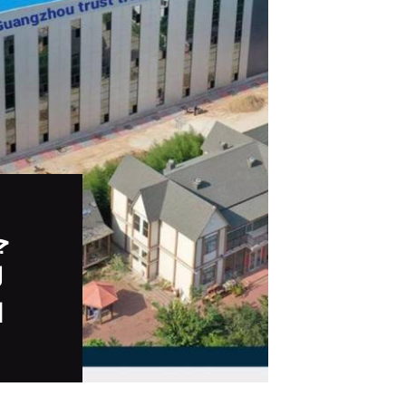
ج
ل
ا